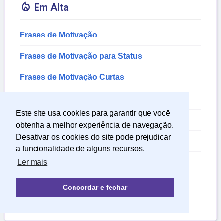

Em Alta
Frases de Motivação
Frases de Motivação para Status
Frases de Motivação Curtas
Frases de Deus Motivação
Este site usa cookies para garantir que você
Frases de Motivação no Trabalho
obtenha a melhor experiência de navegação.
Desativar os cookies do site pode prejudicar
Frases de Motivação na Vida
a funcionalidade de alguns recursos.
Frases de Motivação Pessoal
Ler mais
Textos de Motivacao
Concordar e fechar
Frases de Motivacao para Estudar