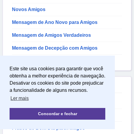
Novos Amigos
Mensagem de Ano Novo para Amigos
Mensagem de Amigos Verdadeiros
Mensagem de Decepção com Amigos
Mensagem Curtas para Amigos
Este site usa cookies para garantir que você
obtenha a melhor experiência de navegação.
Desativar os cookies do site pode prejudicar

Em Alta
a funcionalidade de alguns recursos.
Ler mais
Frases de Amigos
Concordar e fechar
Frases de Amigos Verdadeiros
Frases de Bom Dia para Amigos