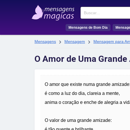
Buscar
Mensagens de Bom Dia
Mensage


Mensagens
Mensagem
Mensagem para Am
O Amor de Uma Grande
O amor que existe numa grande amizade
é como a luz do dia, clareia a mente,
anima o coração e enche de alegria a vid
O valor de uma grande amizade:
é tão quente e brilhante