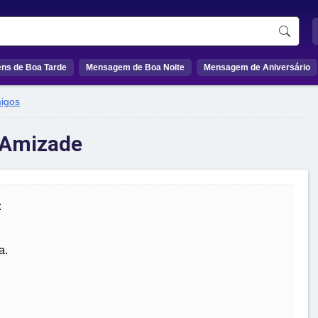
ns de Boa Tarde
Mensagem de Boa Noite
Mensagem de Aniversário
igos
 Amizade
:
a.