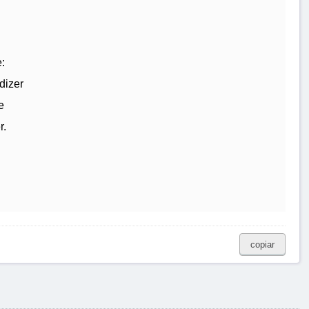
:
dizer
e
r.
copiar