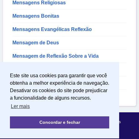
Mensagens Religiosas
Mensagens Bonitas
Mensagens Evangélicas Reflexão
Mensagem de Deus
Mensagem de Reflexão Sobre a Vida
Mensagem de Nascimento
Este site usa cookies para garantir que você
Mensagem de Sentimentos
obtenha a melhor experiência de navegação.
Desativar os cookies do site pode prejudicar
Mensagem Sobre a Vida
a funcionalidade de alguns recursos.
Ler mais
Política de Privacidade
Sobre Mensagens Mágicas
Concordar e fechar
© 2022 | mensagensmagicas.com.br