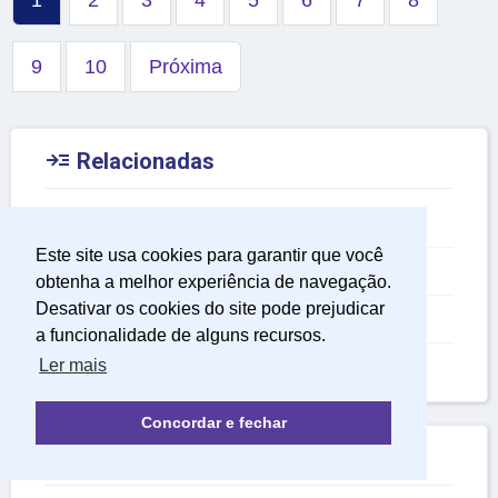
1
2
3
4
5
6
7
8
9
10
Próxima

Relacionadas
Poemas de Amor
Este site usa cookies para garantir que você
Poemas de Amor Curtos
obtenha a melhor experiência de navegação.
Desativar os cookies do site pode prejudicar
Poemas de Amor para Namorada
a funcionalidade de alguns recursos.
Ler mais
Poemas de Amor para Namorado
Concordar e fechar

Em Alta