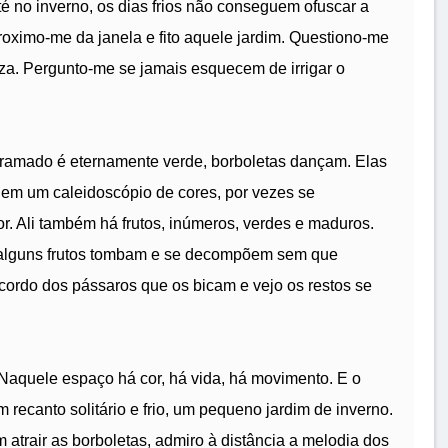
até no inverno, os dias frios não conseguem ofuscar a
oximo-me da janela e fito aquele jardim. Questiono-me
a. Pergunto-me se jamais esquecem de irrigar o
gramado é eternamente verde, borboletas dançam. Elas
em um caleidoscópio de cores, por vezes se
r. Ali também há frutos, inúmeros, verdes e maduros.
 alguns frutos tombam e se decompõem sem que
cordo dos pássaros que os bicam e vejo os restos se
 Naquele espaço há cor, há vida, há movimento. E o
recanto solitário e frio, um pequeno jardim de inverno.
m atrair as borboletas, admiro à distância a melodia dos