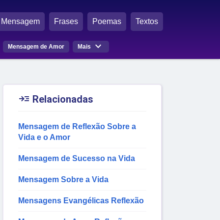
Mensagem
Frases
Poemas
Textos

Mensagem de Amor
Mais

Relacionadas
Mensagem de Reflexão Sobre a
Vida e o Amor
Mensagem de Sucesso na Vida
Mensagem Sobre a Vida
Mensagens Evangélicas Reflexão