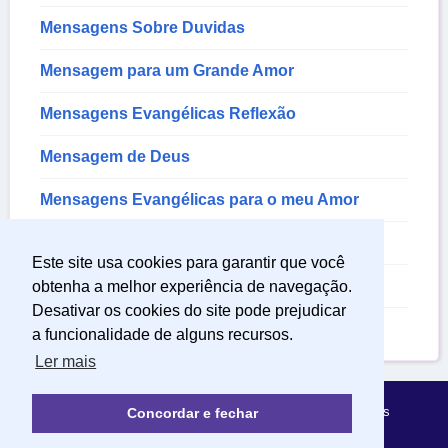
Mensagens Sobre Duvidas
Mensagem para um Grande Amor
Mensagens Evangélicas Reflexão
Mensagem de Deus
Mensagens Evangélicas para o meu Amor
Mensagem de Reflexão Sobre a Vida
Este site usa cookies para garantir que você
Mensagem de Sentimentos
obtenha a melhor experiência de navegação.
Desativar os cookies do site pode prejudicar
Mensagem Sobre a Vida
a funcionalidade de alguns recursos.
Ler mais
Política de Privacidade
Sobre Mensagens Mágicas
Concordar e fechar