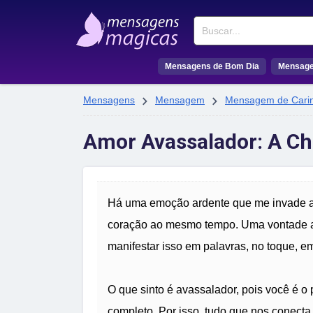
Buscar
Mensagens de Bom Dia
Mensage


Mensagens
Mensagem
Mensagem de Cari
Amor Avassalador: A Ch
Há uma emoção ardente que me invade a
coração ao mesmo tempo. Uma vontade a
manifestar isso em palavras, no toque, em
O que sinto é avassalador, pois você é o 
completo. Por isso, tudo que nos conect