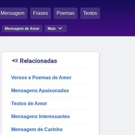
Mensagem
Frases
Poemas
Textos

Mensagem de Amor
Mais

Relacionadas
Versos e Poemas de Amor
Mensagens Apaixonadas
Textos de Amor
Mensagens Interessantes
Mensagem de Carinho