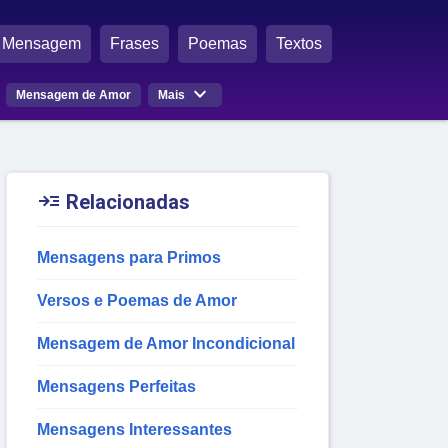
Mensagem
Frases
Poemas
Textos

Mensagem de Amor
Mais

Relacionadas
Mensagens para Primos
Versos e Poemas de Amor
Mensagem de Amor Incondicional
Mensagens Perfeitas
Mensagens Interessantes