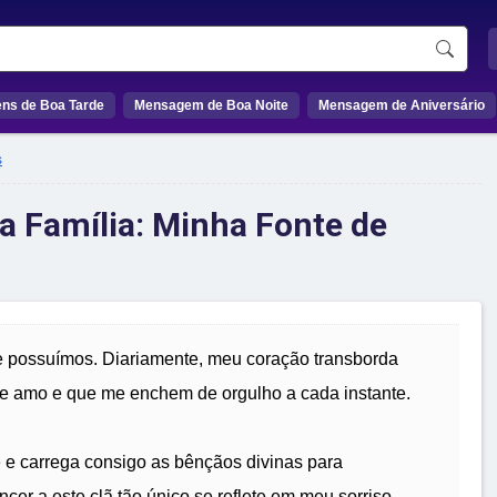
ns de Boa Tarde
Mensagem de Boa Noite
Mensagem de Aniversário
s
a Família: Minha Fonte de
e possuímos. Diariamente, meu coração transborda
que amo e que me enchem de orgulho a cada instante.
e e carrega consigo as bênçãos divinas para
ncer a este clã tão único se reflete em meu sorriso