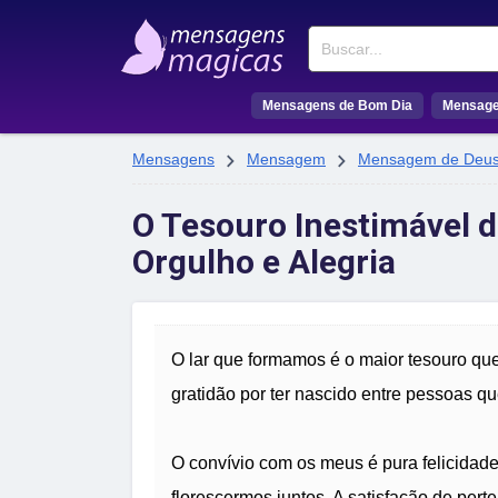
Buscar
Mensagens de Bom Dia
Mensage


Mensagens
Mensagem
Mensagem de Deu
O Tesouro Inestimável d
Orgulho e Alegria
O lar que formamos é o maior tesouro qu
gratidão por ter nascido entre pessoas 
O convívio com os meus é pura felicidad
florescermos juntos. A satisfação de perte