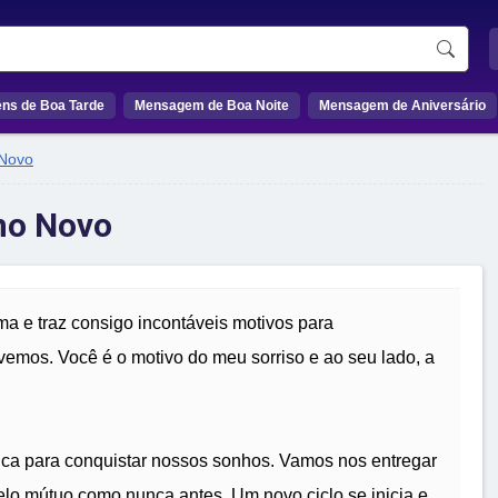
ns de Boa Tarde
Mensagem de Boa Noite
Mensagem de Aniversário
Novo
no Novo
ma e traz consigo incontáveis motivos para
mos. Você é o motivo do meu sorriso e ao seu lado, a
a para conquistar nossos sonhos. Vamos nos entregar
elo mútuo como nunca antes. Um novo ciclo se inicia e