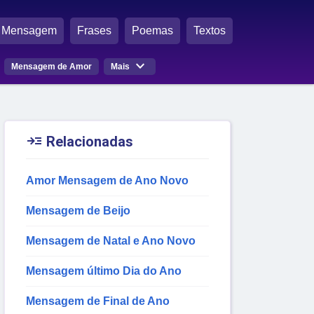
Mensagem
Frases
Poemas
Textos

Mensagem de Amor
Mais

Relacionadas
Amor Mensagem de Ano Novo
Mensagem de Beijo
Mensagem de Natal e Ano Novo
Mensagem último Dia do Ano
Mensagem de Final de Ano