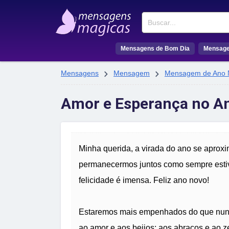
Buscar
Mensagens de Bom Dia
Mensage


Mensagens
Mensagem
Mensagem de Ano 
Amor e Esperança no A
Minha querida, a virada do ano se aproxi
permanecermos juntos como sempre estive
felicidade é imensa. Feliz ano novo!
Estaremos mais empenhados do que nunc
ao amor e aos beijos; aos abraços e ao z