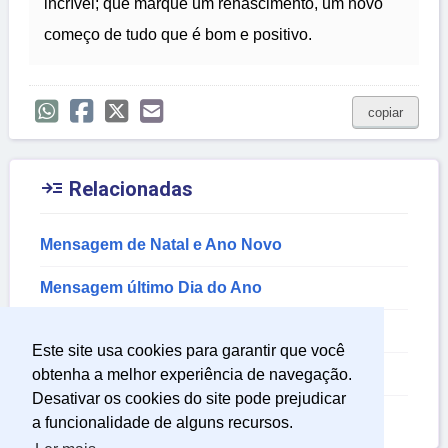
incrível; que marque um renascimento, um novo
começo de tudo que é bom e positivo.
copiar

Relacionadas
Mensagem de Natal e Ano Novo
Mensagem último Dia do Ano
Mensagem de Feliz Ano Novo
Este site usa cookies para garantir que você
Mensagem de Reveillon
obtenha a melhor experiência de navegação.
Desativar os cookies do site pode prejudicar
Mensagem de Ano Novo
a funcionalidade de alguns recursos.