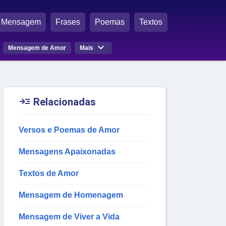
Mensagem
Frases
Poemas
Textos

Mensagem de Amor
Mais

Relacionadas
Versos e Poemas de Amor
Mensagens Apaixonadas
Textos de Amor
Mensagem de Homenagem
Mensagem de Viver a Vida