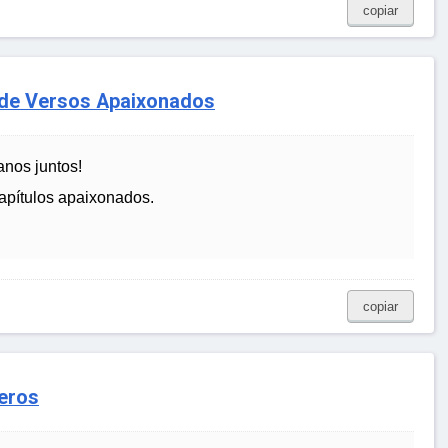
copiar
 de Versos Apaixonados
nos juntos!
capítulos apaixonados.
copiar
eros