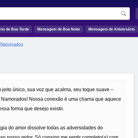
ns de Boa Tarde
Mensagem de Boa Noite
Mensagem de Aniversário
 Namorados
 jeito único, sua voz que acalma, seu toque suave –
os Namorados! Nossa conexão é uma chama que aquece
sa forma que desejo existir.
gia do amor dissolve todas as adversidades do
 ao nosso redor. Só consigo me sentir completo(a) com