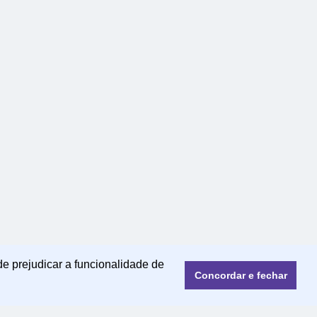
de prejudicar a funcionalidade de
Concordar e fechar
© 2022 | mensagensmagicas.com.br