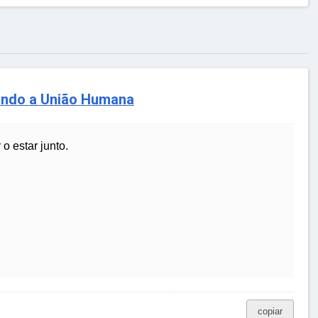
ando a União Humana
o estar junto.
copiar