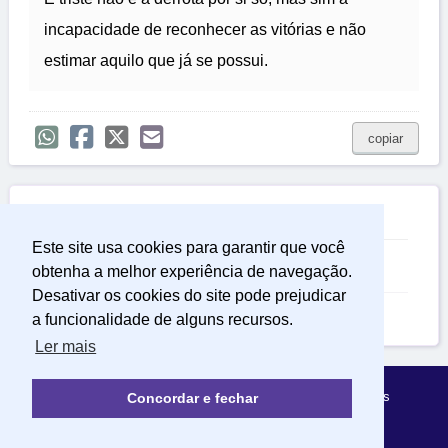
incapacidade de reconhecer as vitórias e não
estimar aquilo que já se possui.
copiar

Relacionadas
Este site usa cookies para garantir que você
Frases Sobre a Vida
obtenha a melhor experiência de navegação.
Desativar os cookies do site pode prejudicar
Frases de Esperança
a funcionalidade de alguns recursos.
Ler mais
Política de Privacidade
Sobre Mensagens Mágicas
Concordar e fechar
© 2022 | mensagensmagicas.com.br