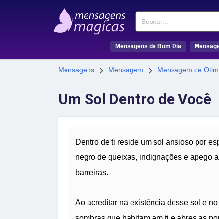
Buscar
Mensagens de Bom Dia
Mensage


Mensagens
Mensagem
Mensagem de Otim
Um Sol Dentro de Você
Dentro de ti reside um sol ansioso por esp
negro de queixas, indignações e apego ao 
barreiras.
Ao acreditar na existência desse sol e no
sombras que habitam em ti e abres as po