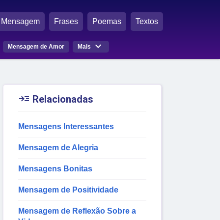
Mensagem
Frases
Poemas
Textos

Mensagem de Amor
Mais

Relacionadas
Mensagens Interessantes
Mensagem de Alegria
Mensagens Bonitas
Mensagem de Positividade
Mensagem de Reflexão Sobre a