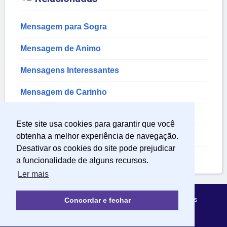
Mensagem para Sogra
Mensagem de Animo
Mensagens Interessantes
Mensagem de Carinho
Mensagens Bonitas
Este site usa cookies para garantir que você
Mensagem de Incentivo
obtenha a melhor experiência de navegação.
Desativar os cookies do site pode prejudicar
Mensagem de Otimismo
a funcionalidade de alguns recursos.
Ler mais
Política de Privacidade
Sobre Mensagens Mágicas
Concordar e fechar
© 2022 | mensagensmagicas.com.br