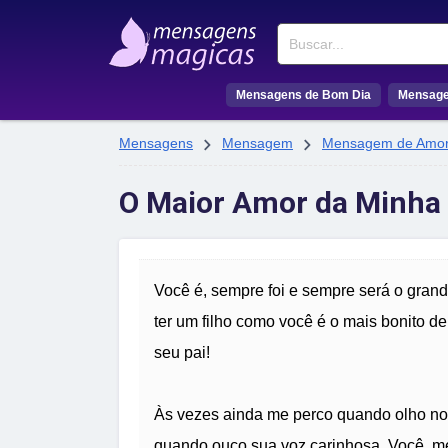
Buscar
Mensagens de Bom Dia
Mensage


Mensagens
Mensagem
Mensagem de Amo
O Maior Amor da Minha
Você é, sempre foi e sempre será o gran
ter um filho como você é o mais bonito de
seu pai!
Às vezes ainda me perco quando olho no
quando ouço sua voz carinhosa. Você, me