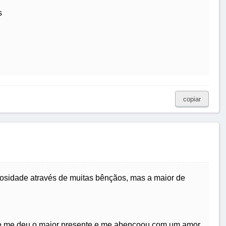
s
copiar
osidade através de muitas bênçãos, mas a maior de
e me deu o maior presente e me abençoou com um amor