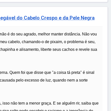
negável do Cabelo Crespo e da Pele Negra
e não é do seu agrado, melhor manter distância. Não vou
ca meu cabelo, chamando-o de pixaim, o problema é seu,
chapinha e alisamento, liberte seus cachos e revele sua
erna. Quem foi que disse que "a coisa tá preta" é sinal
 causada pelo excesso de luz, quando nem a sorte
 isso não tem a menor graça. E se alguém rir, saiba que
 riso solto pode encobrir o racismo e a ignorância do