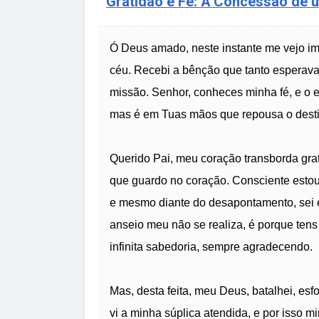
Gratidão e Fé: A Concessão de 
Ó Deus amado, neste instante me vejo im
céu. Recebi a bênção que tanto esperava 
missão. Senhor, conheces minha fé, e o e
mas é em Tuas mãos que repousa o desti
Querido Pai, meu coração transborda grat
que guardo no coração. Consciente esto
e mesmo diante do desapontamento, sei 
anseio meu não se realiza, é porque ten
infinita sabedoria, sempre agradecendo.
Mas, desta feita, meu Deus, batalhei, esf
vi a minha súplica atendida, e por isso m