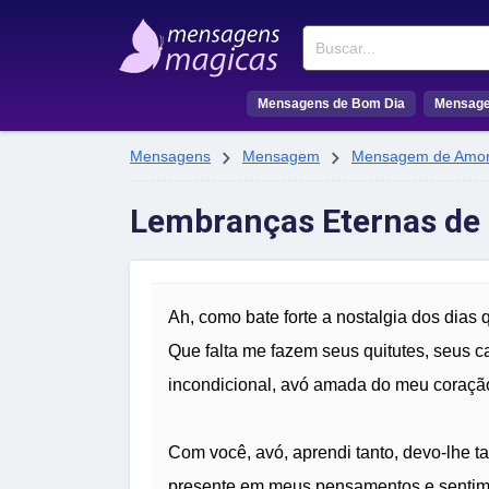
Buscar
Mensagens de Bom Dia
Mensage


Mensagens
Mensagem
Mensagem de Amo
Lembranças Eternas de
Ah, como bate forte a nostalgia dos dias
Que falta me fazem seus quitutes, seus c
incondicional, avó amada do meu coraçã
Com você, avó, aprendi tanto, devo-lhe t
presente em meus pensamentos e sentimen