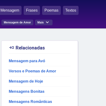
Mensagem
Frases
Poemas
Textos

Mensagem de Amor
Mais

Relacionadas
Mensagem para Avó
Versos e Poemas de Amor
Mensagem de Hoje
Mensagens Bonitas
Mensagens Românticas