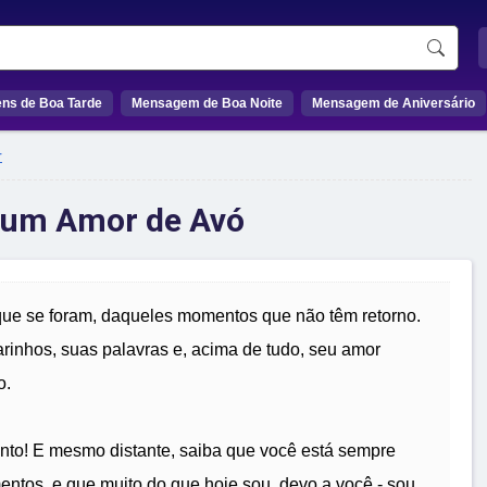
ns de Boa Tarde
Mensagem de Boa Noite
Mensagem de Aniversário
r
 um Amor de Avó
 que se foram, daqueles momentos que não têm retorno.
arinhos, suas palavras e, acima de tudo, seu amor
o.
anto! E mesmo distante, saiba que você está sempre
tos, e que muito do que hoje sou, devo a você - sou