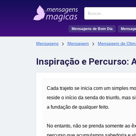
Buscar
Mensagens de Bom Dia
Mensage


Mensagens
Mensagem
Mensagem de Otim
Inspiração e Percurso: 
Cada trajeto se inicia com um simples m
reside o início da senda do triunfo, mas
a fundação de qualquer feito.
No entanto, não se prenda somente ao êxi
percurso que acumulamos sabedoria e vi