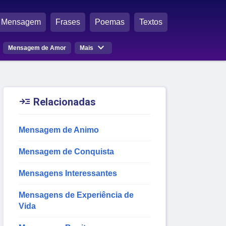
Mensagem
Frases
Poemas
Textos

Mensagem de Amor
Mais

Relacionadas
Mensagem de Animo
Mensagem de Conquista
Mensagens Interessantes
Mensagens de Experiência de
Vida