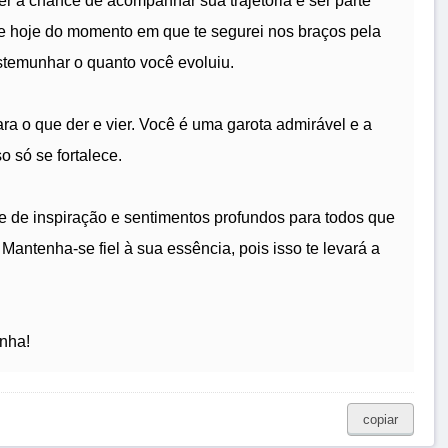
er a chance de acompanhar sua trajetória e ser parte
e hoje do momento em que te segurei nos braços pela
estemunhar o quanto você evoluiu.
ara o que der e vier. Você é uma garota admirável e a
o só se fortalece.
e de inspiração e sentimentos profundos para todos que
antenha-se fiel à sua essência, pois isso te levará a
nha!
copiar