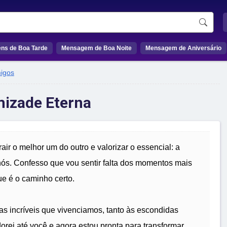
ns de Boa Tarde
Mensagem de Boa Noite
Mensagem de Aniversário
igos
mizade Eterna
air o melhor um do outro e valorizar o essencial: a
nós. Confesso que vou sentir falta dos momentos mais
e é o caminho certo.
s incríveis que vivenciamos, tanto às escondidas
dorei até você e agora estou pronta para transformar