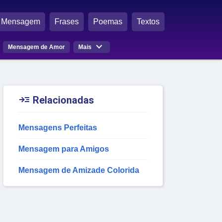
Mensagem
Frases
Poemas
Textos

Mensagem de Amor
Mais

Relacionadas
Mensagens Perfeitas
Mensagem para Amigos
Mensagem de Amizade Colorida