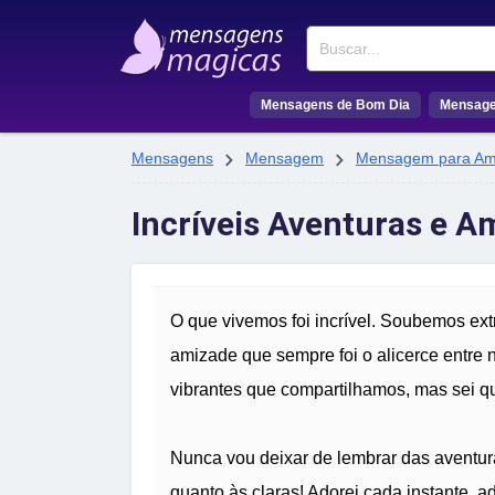
Buscar
Mensagens de Bom Dia
Mensage


Mensagens
Mensagem
Mensagem para Am
Incríveis Aventuras e A
O que vivemos foi incrível. Soubemos extr
amizade que sempre foi o alicerce entre 
vibrantes que compartilhamos, mas sei qu
Nunca vou deixar de lembrar das aventura
quanto às claras! Adorei cada instante, a