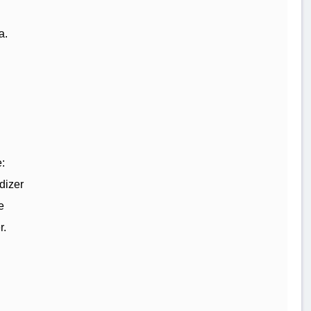
a.
:
dizer
e
r.