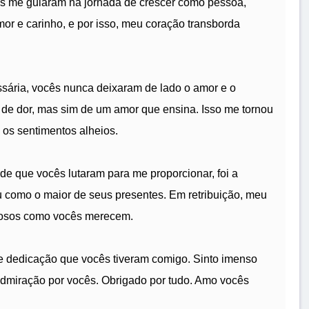
s me guiaram na jornada de crescer como pessoa,
or e carinho, e por isso, meu coração transborda
sária, vocês nunca deixaram de lado o amor e o
o de dor, mas sim de um amor que ensina. Isso me tornou
 os sentimentos alheios.
 que vocês lutaram para me proporcionar, foi a
 como o maior de seus presentes. Em retribuição, meu
ilhosos como vocês merecem.
de dedicação que vocês tiveram comigo. Sinto imenso
 admiração por vocês. Obrigado por tudo. Amo vocês