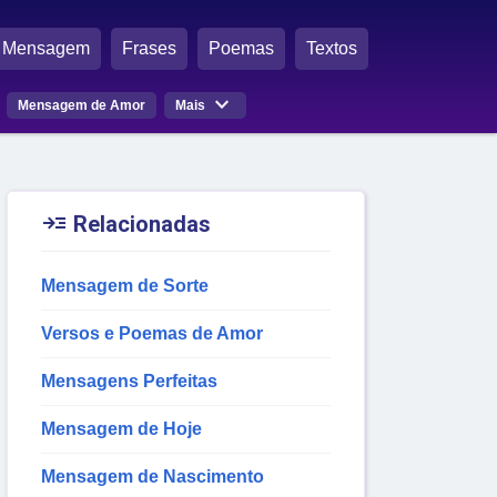
Mensagem
Frases
Poemas
Textos

Mensagem de Amor
Mais

Relacionadas
Mensagem de Sorte
Versos e Poemas de Amor
Mensagens Perfeitas
Mensagem de Hoje
Mensagem de Nascimento