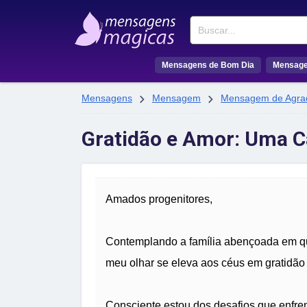
Buscar
Mensagens de Bom Dia
Mensage


Mensagens
Mensagem
Mensagem de Agra
Gratidão e Amor: Uma C
Amados progenitores,
Contemplando a família abençoada em que
meu olhar se eleva aos céus em gratidão p
Consciente estou dos desafios que enfre