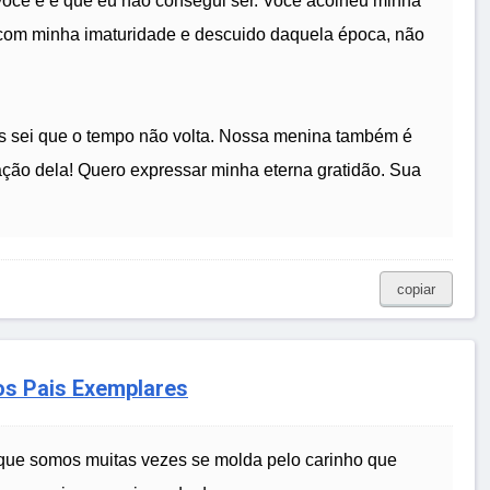
 você é e que eu não consegui ser. Você acolheu minha
 com minha imaturidade e descuido daquela época, não
as sei que o tempo não volta. Nossa menina também é
ção dela! Quero expressar minha eterna gratidão. Sua
copiar
os Pais Exemplares
 que somos muitas vezes se molda pelo carinho que