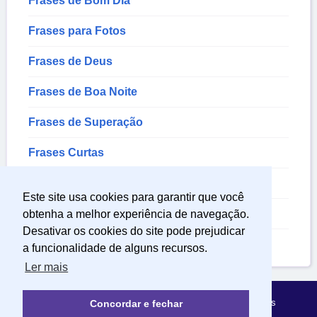
Frases de Bom Dia
Frases para Fotos
Frases de Deus
Frases de Boa Noite
Frases de Superação
Frases Curtas
Frases de Amor Proprio
Este site usa cookies para garantir que você
Frases Bíblicas
obtenha a melhor experiência de navegação.
Desativar os cookies do site pode prejudicar
Frases Engraçadas
a funcionalidade de alguns recursos.
Ler mais
Política de Privacidade
Sobre Mensagens Mágicas
Concordar e fechar