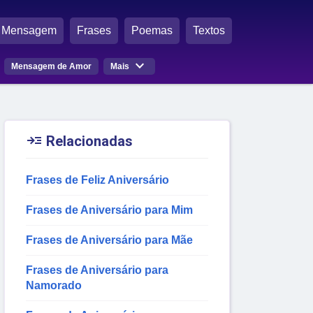
Mensagem
Frases
Poemas
Textos

Mensagem de Amor
Mais

Relacionadas
Frases de Feliz Aniversário
Frases de Aniversário para Mim
Frases de Aniversário para Mãe
Frases de Aniversário para
Namorado