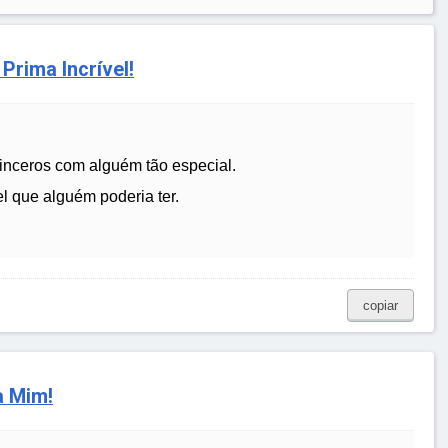
Prima Incrível!
sinceros com alguém tão especial.
l que alguém poderia ter.
copiar
a Mim!