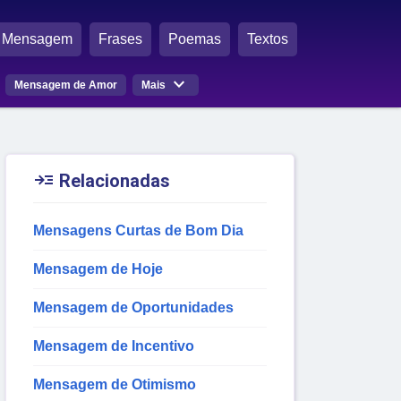
Mensagem
Frases
Poemas
Textos

Mensagem de Amor
Mais

Relacionadas
Mensagens Curtas de Bom Dia
Mensagem de Hoje
Mensagem de Oportunidades
Mensagem de Incentivo
Mensagem de Otimismo