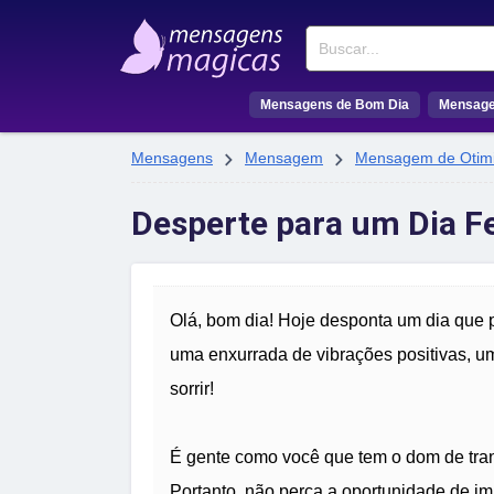
Buscar
Mensagens de Bom Dia
Mensage


Mensagens
Mensagem
Mensagem de Otim
Desperte para um Dia F
Olá, bom dia! Hoje desponta um dia que p
uma enxurrada de vibrações positivas, u
sorrir!
É gente como você que tem o dom de trans
Portanto, não perca a oportunidade de im