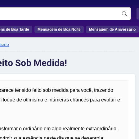
ns de Boa Tarde
Mensagem de Boa Noite
Mensagem de Aniversário
ismo
eito Sob Medida!
arece ter sido feito sob medida para você, trazendo
m toque de otimismo e inúmeras chances para evoluir e
formar o ordinário em algo realmente extraordinário.
primir sua essência neste dia que se desenrola.