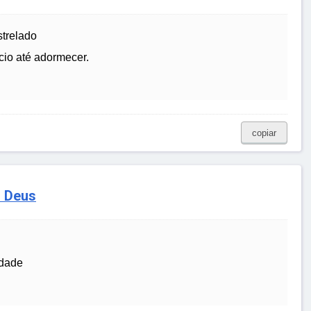
strelado
cio até adormecer.
copiar
r Deus
idade