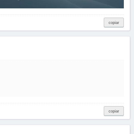
copiar
!
copiar