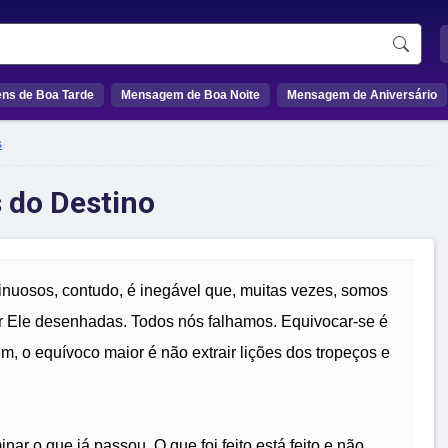
ns de Boa Tarde
Mensagem de Boa Noite
Mensagem de Aniversário
s
 do Destino
inuosos, contudo, é inegável que, muitas vezes, somos
r Ele desenhadas. Todos nós falhamos. Equivocar-se é
m, o equívoco maior é não extrair lições dos tropeços e
nar o que já passou. O que foi feito está feito e não