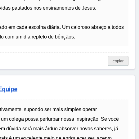
vidas pautados nos ensinamentos de Jesus.
lado em cada escolha diária. Um caloroso abraço a todos
do com um dia repleto de bênçãos.
copiar
Equipe
tivamente, supondo ser mais simples operar
um colega possa perturbar nossa inspiração. Se você
m dúvida será mais árduo absorver novos saberes, já
oais é um excelente meio de enriquecer seu acervo