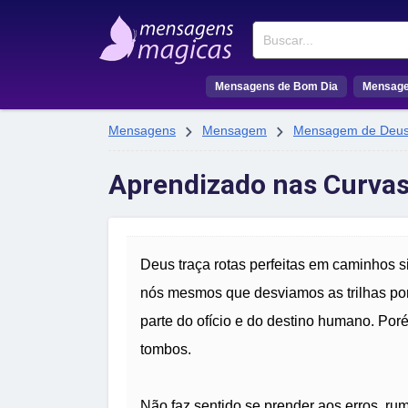
Buscar
Mensagens de Bom Dia
Mensage


Mensagens
Mensagem
Mensagem de Deu
Aprendizado nas Curvas
Deus traça rotas perfeitas em caminhos s
nós mesmos que desviamos as trilhas po
parte do ofício e do destino humano. Poré
tombos.
Não faz sentido se prender aos erros, rumi