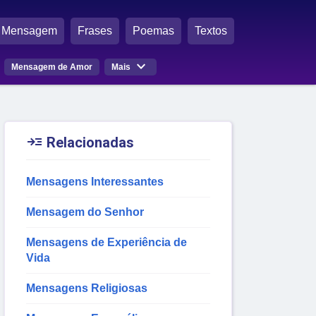
Mensagem
Frases
Poemas
Textos

Mensagem de Amor
Mais

Relacionadas
Mensagens Interessantes
Mensagem do Senhor
Mensagens de Experiência de
Vida
Mensagens Religiosas