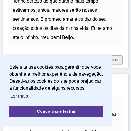
Tenho certeza de que quanto mais tempo
estivermos juntos, maiores serão nossos
sentimentos. E prometo amar e cuidar do seu
coração todos os dias da minha vida. Eu te amo
até o infinito, meu bem! Beijo.
copiar
Este site usa cookies para garantir que você
obtenha a melhor experiência de navegação.
Desativar os cookies do site pode prejudicar
Versos de uma Paixão Incessante
a funcionalidade de alguns recursos.
Ler mais
Desde o instante em que você invadiu meus
Concordar e fechar
pensamentos, não consigo mais te esquecer. Sua
imagem me acompanha incessantemente,