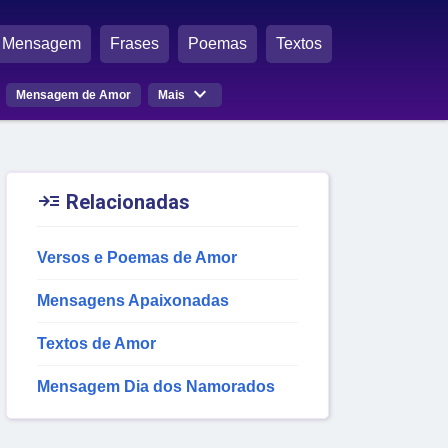
Mensagem
Frases
Poemas
Textos

Mensagem de Amor
Mais

Relacionadas
Versos e Poemas de Amor
Mensagens Apaixonadas
Textos de Amor
Mensagem Dia dos Namorados