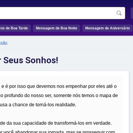
ns de Boa Tarde
Mensagem de Boa Noite
Mensagem de Aniversário
exão
r Seus Sonhos!
 e é por isso que devemos nos empenhar por eles até o
eio profundo do nosso ser, somente nós temos o mapa de
sa a chance de torná-los realidade.
de da sua capacidade de transformá-los em verdade.
er você abandonar sua jornada, mas se prosseguir com