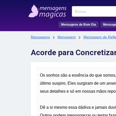
Buscar
Mensagens de Bom Dia
Mensage


Mensagens
Mensagem
Mensagem de Refl
Acorde para Concretiza
Os sonhos são a essência do que somos,
último suspiro. Eles surgiram de um ans
seus detalhes e só em nossas mãos repou
Dê a si mesmo essa dádiva e jamais duvi
Outros podem menosprezar ou tentar faz