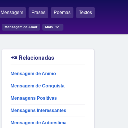
Mensagem
Frases
Poemas
Textos

Mensagem de Amor
Mais

Relacionadas
Mensagem de Animo
Mensagem de Conquista
Mensagens Positivas
Mensagens Interessantes
Mensagem de Autoestima