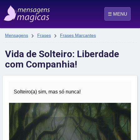
☰ MENU


Mensagens
Frases
Frases Marcantes
Vida de Solteiro: Liberdade
com Companhia!
Solteiro(a) sim, mas só nunca!