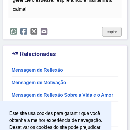
gerencie o estresse, respire fundo e mantenha a
calma!
copiar

Relacionadas
Mensagem de Reflexão
Mensagem de Motivação
Mensagem de Reflexão Sobre a Vida e o Amor
Mensagens de Autoajuda
Este site usa cookies para garantir que você
Mensagem de Autoestima
obtenha a melhor experiência de navegação.
Desativar os cookies do site pode prejudicar