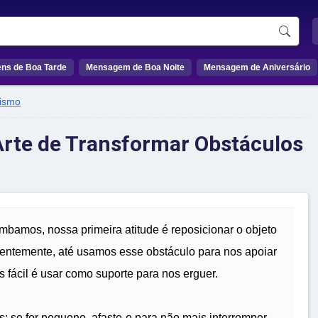
ns de Boa Tarde
Mensagem de Boa Noite
Mensagem de Aniversário
ismo
Arte de Transformar Obstáculos
bamos, nossa primeira atitude é reposicionar o objeto
quentemente, até usamos esse obstáculo para nos apoiar
 fácil é usar como suporte para nos erguer.
: se for pequeno, afaste-o para não mais interromper