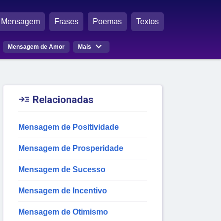
Mensagem
Frases
Poemas
Textos

Mensagem de Amor
Mais

Relacionadas
Mensagem de Positividade
Mensagem de Prosperidade
Mensagem de Sucesso
Mensagem de Incentivo
Mensagem de Otimismo