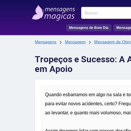
Buscar
Mensagens de Bom Dia
Mensage


Mensagens
Mensagem
Mensagem de Otim
Tropeços e Sucesso: A 
em Apoio
Quando esbarramos em algo na sala e tom
para evitar novos acidentes, certo? Fre
ao levantar, e quanto mais volumoso, mais
Assim devemos lidar com nossos desafios