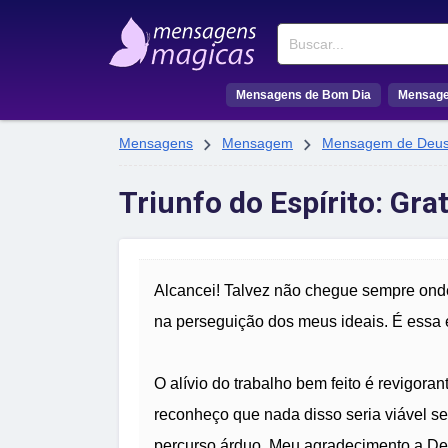
Buscar
Mensagens de Bom Dia
Mensage


Mensagens
Mensagem
Mensagem de Deu
Triunfo do Espírito: Gra
Alcancei! Talvez não chegue sempre ond
na perseguição dos meus ideais. É essa e
O alívio do trabalho bem feito é revigorant
reconheço que nada disso seria viável se
percurso árduo. Meu agradecimento a Deu