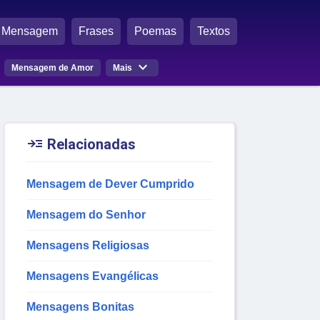
Mensagem
Frases
Poemas
Textos

Mensagem de Amor
Mais

Relacionadas
Mensagem de Dever Cumprido
Mensagem do Senhor
Mensagens Religiosas
Mensagens Evangélicas
Mensagens Bonitas