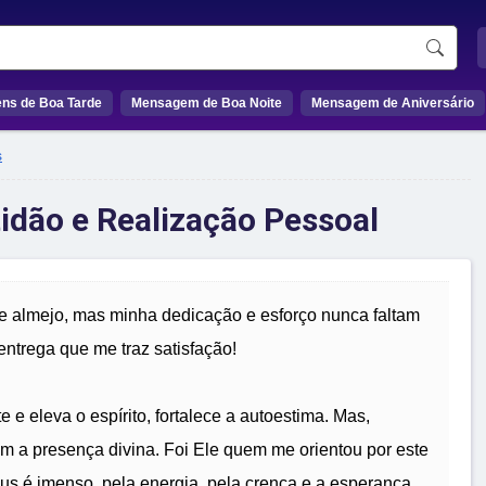
ns de Boa Tarde
Mensagem de Boa Noite
Mensagem de Aniversário
s
tidão e Realização Pessoal
e almejo, mas minha dedicação e esforço nunca faltam
ntrega que me traz satisfação!
e e eleva o espírito, fortalece a autoestima. Mas,
m a presença divina. Foi Ele quem me orientou por este
s é imenso, pela energia, pela crença e a esperança