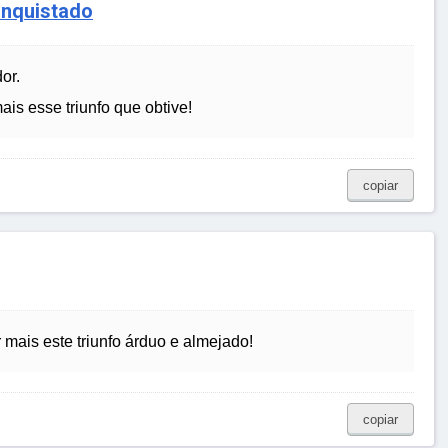
onquistado
or.
is esse triunfo que obtive!
copiar
 mais este triunfo árduo e almejado!
copiar