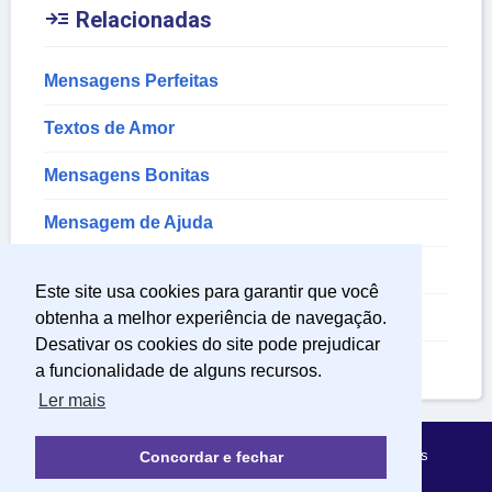

Relacionadas
Mensagens Perfeitas
Textos de Amor
Mensagens Bonitas
Mensagem de Ajuda
Mensagem de Amor Reflexão
Este site usa cookies para garantir que você
Mensagem de Nascimento
obtenha a melhor experiência de navegação.
Desativar os cookies do site pode prejudicar
Mensagem de Sentimentos
a funcionalidade de alguns recursos.
Ler mais
Política de Privacidade
Sobre Mensagens Mágicas
Concordar e fechar