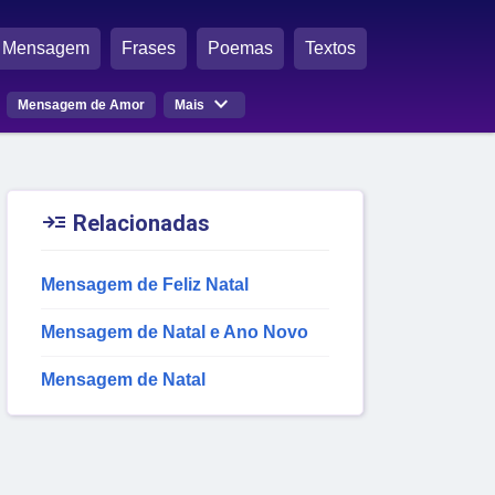
Mensagem
Frases
Poemas
Textos

Mensagem de Amor
Mais

Relacionadas
Mensagem de Feliz Natal
Mensagem de Natal e Ano Novo
Mensagem de Natal