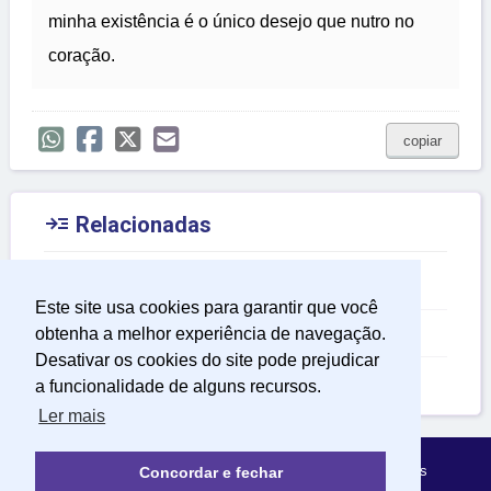
minha existência é o único desejo que nutro no
coração.
copiar

Relacionadas
Frases para Celular
Este site usa cookies para garantir que você
Frases Realidade
obtenha a melhor experiência de navegação.
Desativar os cookies do site pode prejudicar
Frases Sobre Sonho
a funcionalidade de alguns recursos.
Ler mais
Política de Privacidade
Sobre Mensagens Mágicas
Concordar e fechar