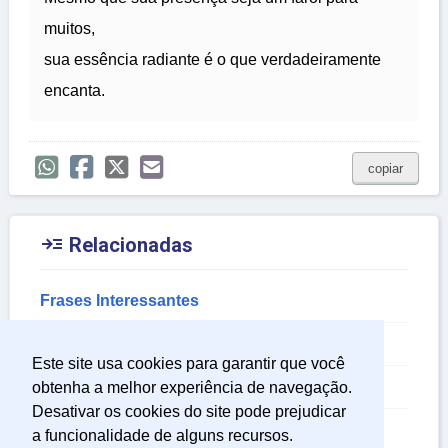
muitos,
sua essência radiante é o que verdadeiramente
encanta.
copiar

Relacionadas
Frases Interessantes
Frases Sobre a Vida
Este site usa cookies para garantir que você
Frases para Casal Feliz
obtenha a melhor experiência de navegação.
Desativar os cookies do site pode prejudicar
Frases de Felicidade para Status
a funcionalidade de alguns recursos.