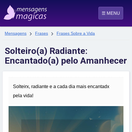
☰ MENU


Mensagens
Frases
Frases Sobre a Vida
Solteiro(a) Radiante:
Encantado(a) pelo Amanhecer
Solteirx, radiante e a cada dia mais encantadx
pela vida!