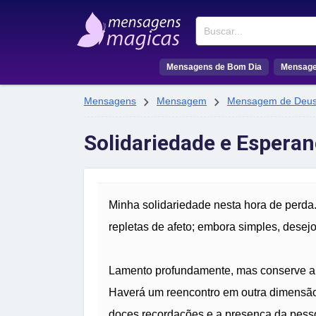
Buscar
Mensagens de Bom Dia
Mensage


Mensagens
Mensagem
Mensagem de Deu
Solidariedade e Esperan
Minha solidariedade nesta hora de perda.
repletas de afeto; embora simples, desej
Lamento profundamente, mas conserve a 
Haverá um reencontro em outra dimensão 
doces recordações e a presença da pes