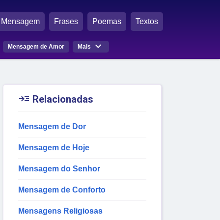
Mensagem
Frases
Poemas
Textos

Mensagem de Amor
Mais

Relacionadas
Mensagem de Dor
Mensagem de Hoje
Mensagem do Senhor
Mensagem de Conforto
Mensagens Religiosas