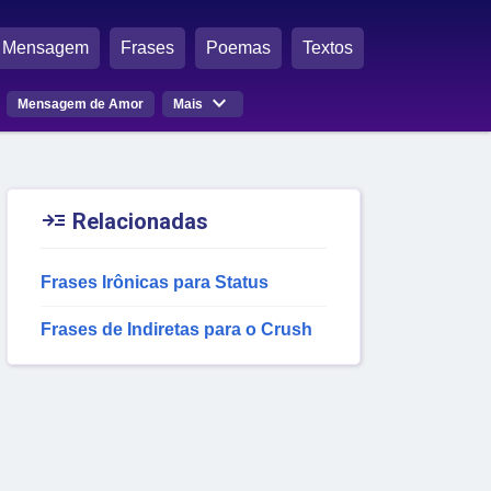
Mensagem
Frases
Poemas
Textos

Mensagem de Amor
Mais

Relacionadas
Frases Irônicas para Status
Frases de Indiretas para o Crush