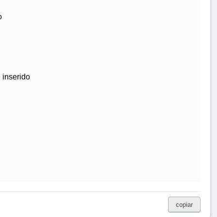
o
 inserido
copiar