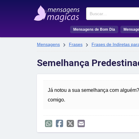
Buscar
Mensagens de Bom Dia
Mensage


Mensagens
Frases
Frases de Indiretas par
Semelhança Predestina
Já notou a sua semelhança com alguém?
comigo.