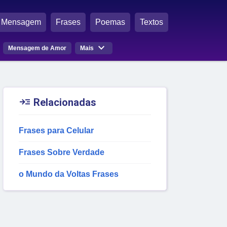
Mensagem
Frases
Poemas
Textos

Mensagem de Amor
Mais

Relacionadas
Frases para Celular
Frases Sobre Verdade
o Mundo da Voltas Frases