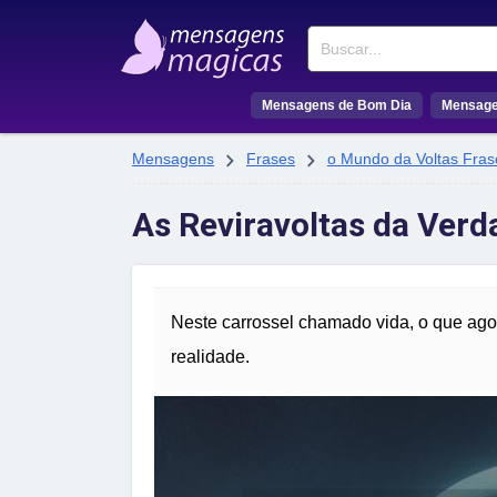
Buscar
Mensagens de Bom Dia
Mensage


Mensagens
Frases
o Mundo da Voltas Fras
As Reviravoltas da Verd
Neste carrossel chamado vida, o que agor
realidade.