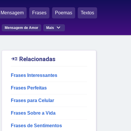
Mensagem
Frases
Poemas
Textos

Mensagem de Amor
Mais

Relacionadas
Frases Interessantes
Frases Perfeitas
Frases para Celular
Frases Sobre a Vida
Frases de Sentimentos