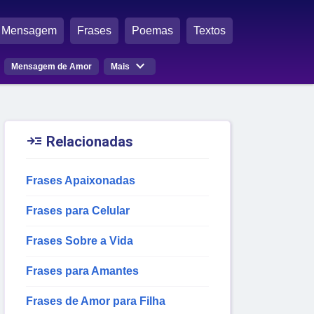
Mensagem
Frases
Poemas
Textos

Mensagem de Amor
Mais

Relacionadas
Frases Apaixonadas
Frases para Celular
Frases Sobre a Vida
Frases para Amantes
Frases de Amor para Filha