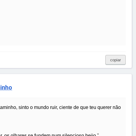
,
copiar
inho
minho, sinto o mundo ruir, ciente de que teu querer não
, os olhares se fundem num silencioso beijo."