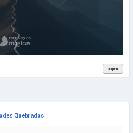
copiar
zades Quebradas