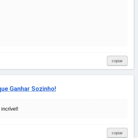
copiar
 que Ganhar Sozinho!
incrível!
copiar