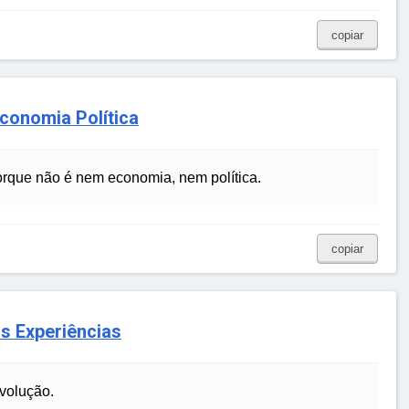
copiar
Economia Política
rque não é nem economia, nem política.
copiar
as Experiências
evolução.