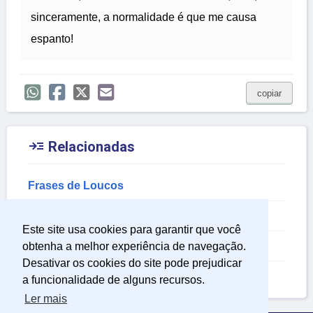
sinceramente, a normalidade é que me causa
espanto!
copiar

Relacionadas
Frases de Loucos
Frases para Celular
Este site usa cookies para garantir que você
Frases Sobre Politica
obtenha a melhor experiência de navegação.
Desativar os cookies do site pode prejudicar
Frases Sobre Loucura
a funcionalidade de alguns recursos.
Ler mais