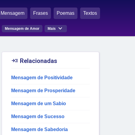
Mensagem
Frases
Poemas
Textos

Mensagem de Amor
Mais

Relacionadas
Mensagem de Positividade
Mensagem de Prosperidade
Mensagem de um Sabio
Mensagem de Sucesso
Mensagem de Sabedoria