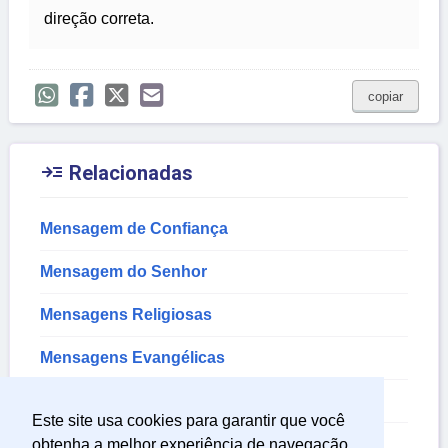
direção correta.
copiar

Relacionadas
Mensagem de Confiança
Mensagem do Senhor
Mensagens Religiosas
Mensagens Evangélicas
Mensagens Evangélicas Reflexão
Este site usa cookies para garantir que você
Mensagens Evangelicas de Otimismo
obtenha a melhor experiência de navegação.