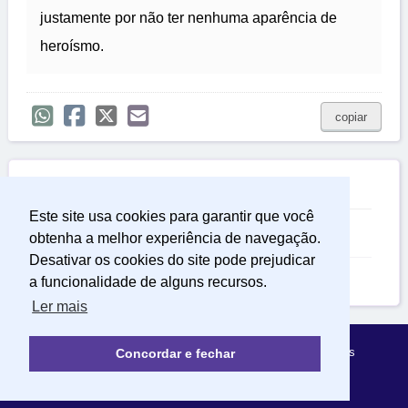
justamente por não ter nenhuma aparência de
heroísmo.
copiar

Relacionadas
Este site usa cookies para garantir que você
Paciência Frases
obtenha a melhor experiência de navegação.
Desativar os cookies do site pode prejudicar
Frases de Desafio
a funcionalidade de alguns recursos.
Ler mais
Política de Privacidade
Sobre Mensagens Mágicas
Concordar e fechar
© 2022 | mensagensmagicas.com.br